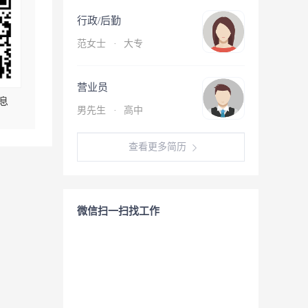
行政/后勤
范女士
·
大专
营业员
息
男先生
·
高中
查看更多简历
微信扫一扫找工作