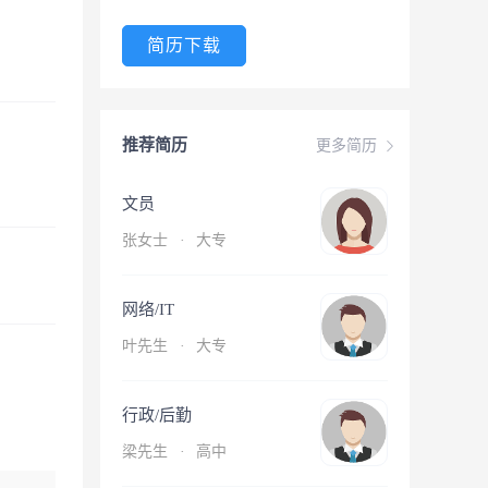
简历下载
推荐简历
更多简历
文员
张女士
·
大专
网络/IT
叶先生
·
大专
行政/后勤
梁先生
·
高中