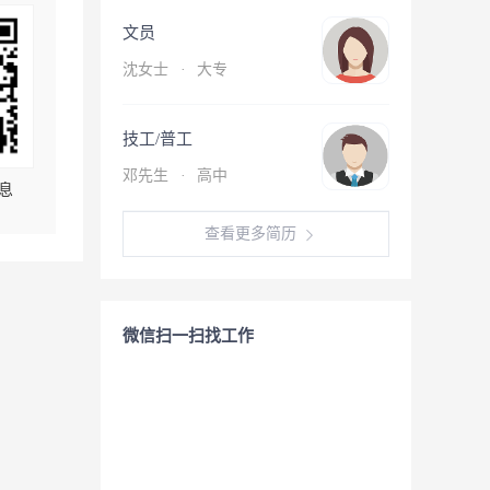
文员
沈女士
·
大专
技工/普工
邓先生
·
高中
息
查看更多简历
微信扫一扫找工作